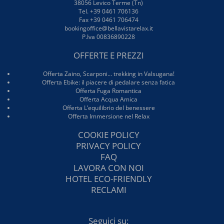
38056 Levico Terme (Tn)
Tel. +39 0461 706136
Fax +39 0461 706474
bookingoffice@bellavistarelax.it
P.Iva 00836890228
OFFERTE E PREZZI
Offerta Zaino, Scarponi… trekking in Valsugana!
Offerta Ebike: il piacere di pedalare senza fatica
Offerta Fuga Romantica
Offerta Acqua Amica
Offerta L’equilibrio del benessere
Offerta Immersione nel Relax
COOKIE POLICY
PRIVACY POLICY
FAQ
LAVORA CON NOI
HOTEL ECO-FRIENDLY
RECLAMI
Seguici su: