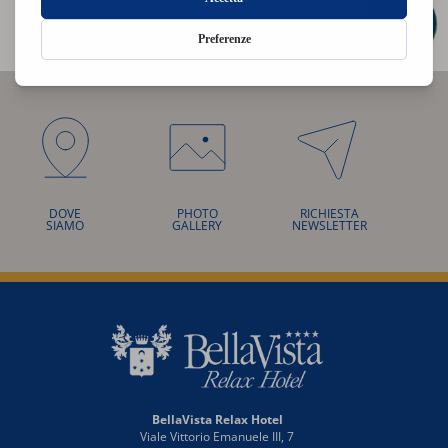
DOVE
PHOTO
RICHIESTA
SIAMO
GALLERY
NEWSLETTER
BellaVista Relax Hotel
Viale Vittorio Emanuele III, 7