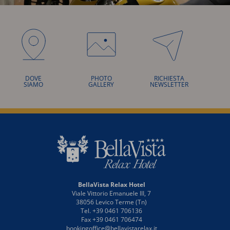
DOVE
PHOTO
RICHIESTA
SIAMO
GALLERY
NEWSLETTER
BellaVista Relax Hotel
Viale Vittorio Emanuele III, 7
38056 Levico Terme (Tn)
Tel. +39 0461 706136
Fax +39 0461 706474
bookingoffice@bellavistarelax.it