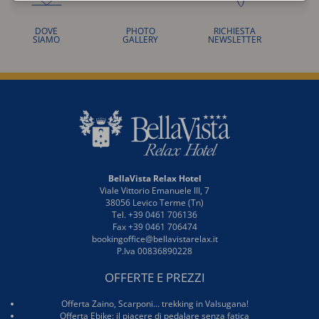
DOVE
PHOTO
RICHIESTA
SIAMO
GALLERY
NEWSLETTER
BellaVista Relax Hotel
Viale Vittorio Emanuele III, 7
38056 Levico Terme (Tn)
Tel. +39 0461 706136
Fax +39 0461 706474
bookingoffice@bellavistarelax.it
P.Iva 00836890228
OFFERTE E PREZZI
Offerta Zaino, Scarponi… trekking in Valsugana!
Offerta Ebike: il piacere di pedalare senza fatica