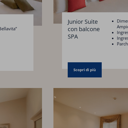
Junior Suite
Dimen
Ampio
con balcone
ellavita”
Ingre
SPA
Ingre
Parch
Scopri di più