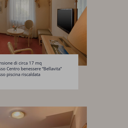
sione di circa 17 mq
sso Centro benessere “Bellavita”
sso piscina riscaldata
eggio coperto