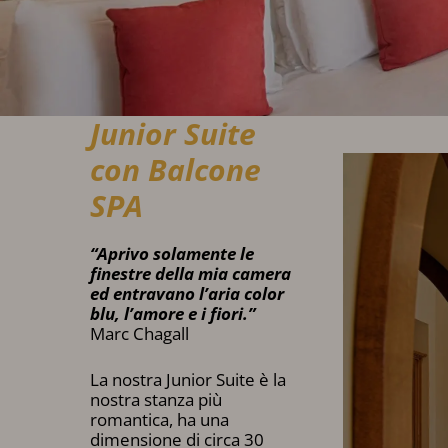
Junior Suite
con Balcone
SPA
“Aprivo solamente le
finestre della mia camera
ed entravano l’aria color
blu, l’amore e i fiori.”
Marc Chagall
La nostra Junior Suite è la
nostra stanza più
romantica, ha una
dimensione di circa 30