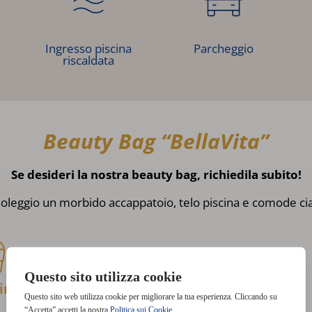
Ingresso piscina
Parcheggio
riscaldata
Beauty Bag “BellaVita”
Se desideri la nostra beauty bag, richiedila subito!
leggio un morbido accappatoio, telo piscina e comode ciab
ine