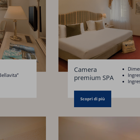
Camera
Dimen
ellavita”
Ingre
premium SPA
Ingre
Parch
Scopri di più