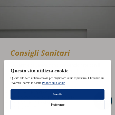
Consigli Sanitari
Le Terme di Levico sono convenzionate con il
servizio Sanitario Nazionale per il trattamento
di comuni disturbi:
OSTEOARTICOLARI E MUSCOLARI
DELLE VIE RESPIRATORIE
DELLA GOLA E DELLE ORECCHIE
DELLA SFERA FEMMINILE
DELLA PELLE