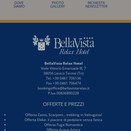
DOVE
PHOTO
RICHIESTA
SIAMO
GALLERY
NEWSLETTER
BellaVista Relax Hotel
Viale Vittorio Emanuele III, 7
38056 Levico Terme (Tn)
Tel. +39 0461 706136
Fax +39 0461 706474
bookingoffice@bellavistarelax.it
P.Iva 00836890228
OFFERTE E PREZZI
Offerta Zaino, Scarponi… trekking in Valsugana!
Offerta Ebike: il piacere di pedalare senza fatica
Offerta Fuga Romantica
Offerta Acqua Amica