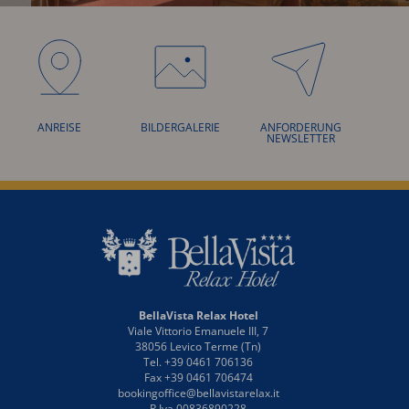
SUITE
ANREISE
BILDERGALERIE
ANFORDERUNG
NEWSLETTER
BellaVista Relax Hotel
Viale Vittorio Emanuele III, 7
38056 Levico Terme (Tn)
Tel. +39 0461 706136
Fax +39 0461 706474
bookingoffice@bellavistarelax.it
P.Iva 00836890228