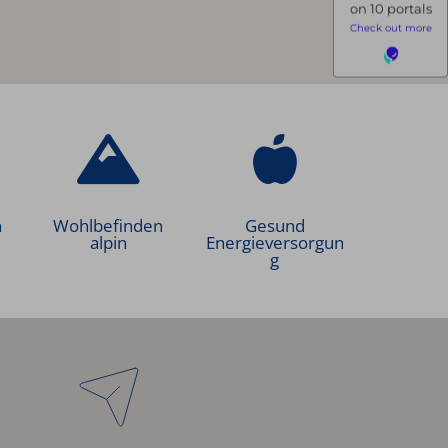
h
Wohlbefinden
Gesund
n
alpin
Energieversorgun
g