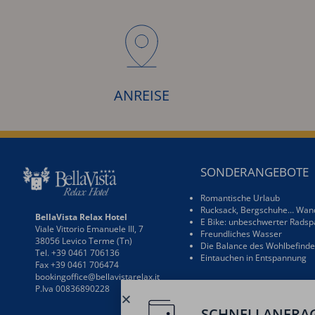
ANREISE
SONDERANGEBOTE
Romantische Urlaub
Rucksack, Bergschuhe… Wand
BellaVista Relax Hotel
E Bike: unbeschwerter Rads
Viale Vittorio Emanuele III, 7
Freundliches Wasser
38056 Levico Terme (Tn)
Die Balance des Wohlbefind
Tel. +39 0461 706136
Eintauchen in Entspannung
Fax +39 0461 706474
bookingoffice@bellavistarelax.it
P.Iva 00836890228
SCHNELLANFRA