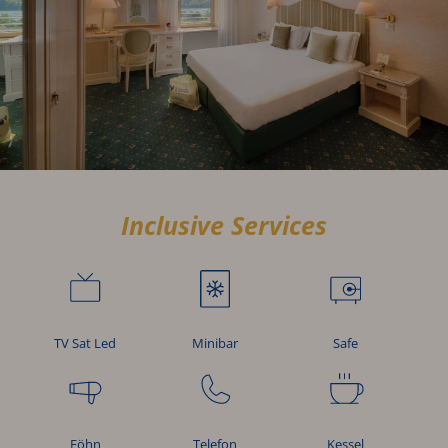
Inclusive Services
Minibar
TV Sat Led
Safe
Föhn
Telefon
Kessel