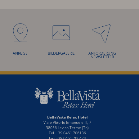
ANREISE
BILDERGALERIE
ANFORDERUNG
NEWSLETTER
BellaVista Relax Hotel
Viale Vittorio Emanuele III, 7
38056 Levico Terme (Tn)
Tel. +39 0461 706136
Fax +39 0461 706474