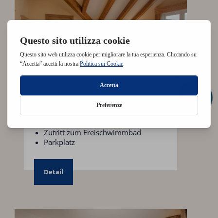
Suite
Größe von ca. 40 qm
Zutritt zum Wellness BellaVita
Zutritt zum Freischwimmbad
Parkplatz
Detail