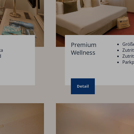
Premium
Größe
ta
Zutri
Wellness
d
Zutri
Parkp
Detail