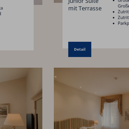
Junior Suite
Große
mit Terrasse
ta
Zutri
d
Zutri
Parkp
Detail