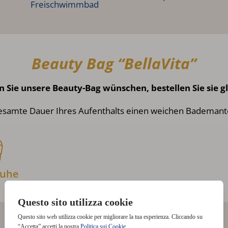
Freischwimmbad
Beauty Bag “BellaVita”
 Sie unsere Beauty-Bag wünschen, bestellen Sie sie gl
 gesamte Dauer Ihres Aufenthalts einen weichen Bademan
huhe